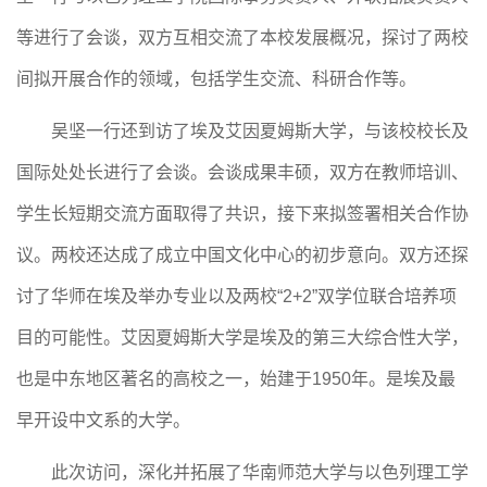
等进行了会谈，双方互相交流了本校发展概况，探讨了两校
间拟开展合作的领域，包括学生交流、科研合作等。
吴坚一行还到访了埃及艾因夏姆斯大学，与该校校长及
国际处处长进行了会谈。会谈成果丰硕，双方在教师培训、
学生长短期交流方面取得了共识，接下来拟签署相关合作协
议。两校还达成了成立中国文化中心的初步意向。双方还探
讨了华师在埃及举办专业以及两校
“2+2”双学位联合培养项
目的可能性。艾因夏姆斯大学
是埃及的第三大综合性大学，
也是中东地区著名的高校之一，始建于
1950年。是
埃及
最
早开设中文系的大学。
此次访问，深化
并拓展
了华南师范大学与
以色列理工学