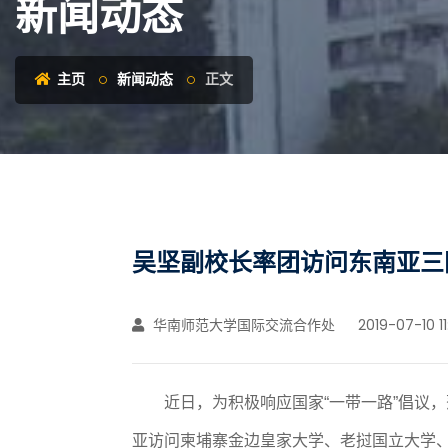
新闻动态
主页
新闻动态
正文
吴坚副校长率团访问东南亚三
华南师范大学国际交流合作处
2019-07-10 11
近日
，
为积极响应
国家
“
一带一路
”
倡议
，
亚访问柬埔寨金边皇家大学、老挝国立大学