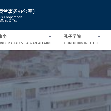
事务
孔子学院
NG, MACAO & TAIWAN AFFAIRS
CONFUCIUS INSTITUTE