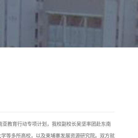
东南亚教育行动专项计划
，
我校副校长吴坚
率团赴东南
大学
等多所高校，以及
柬埔寨
发展资源研究院。
双方
就