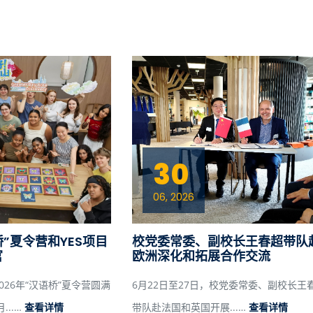
30
06, 2026
桥”夏令营和YES项目
校党委常委、副校长王春超带队
官
欧洲深化和拓展合作交流
26年“汉语桥”夏令营圆满
6月22日至27日，校党委常委、副校长王
...…
查看详情
带队赴法国和英国开展...…
查看详情