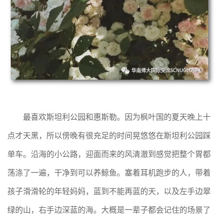
最喜欢斯坦利公园和惠斯勒。因为枫叶国的夏天晚上十
点才天黑，所以傍晚有很充足的时间晃悠悠在斯坦利公园踩
单车。沿海的小公路，迎面而来的风清澈到感觉把整个胃都
荡涤了一遍，干净到可以养鲸鱼。塞着耳机跑步的人，带着
孩子滑滑轮的年轻妈妈，蓝到不能再蓝的天，以及左手边翠
绿的山，右手边深蓝的海。大概是一辈子都会记住的场景了