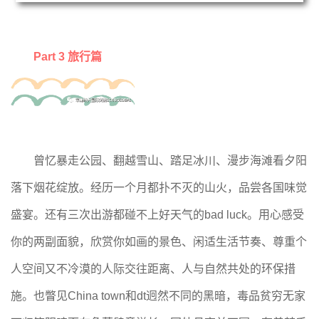
Part 3 旅行篇
曾忆暴走公园、翻越雪山、踏足冰川、漫步海滩看夕阳
落下烟花绽放。经历一个月都扑不灭的山火，品尝各国味觉
盛宴。还有三次出游都碰不上好天气的bad luck。用心感受
你的两副面貌，欣赏你如画的景色、闲适生活节奏、尊重个
人空间又不冷漠的人际交往距离、人与自然共处的环保措
施。也瞥见China town和dt迥然不同的黑暗，毒品贫穷无家