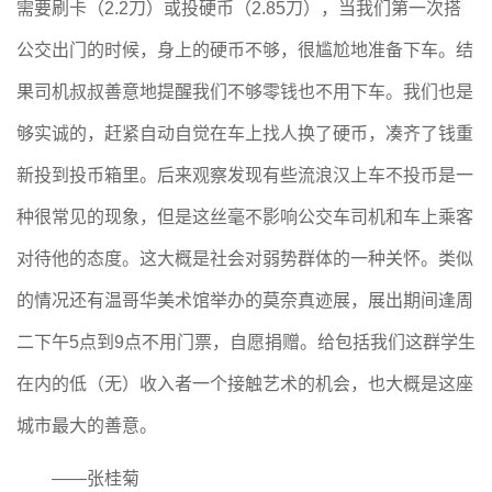
需要刷卡（2.2刀）或投硬币（2.85刀），当我们第一次搭
公交出门的时候，身上的硬币不够，很尴尬地准备下车。结
果司机叔叔善意地提醒我们不够零钱也不用下车。我们也是
够实诚的，赶紧自动自觉在车上找人换了硬币，凑齐了钱重
新投到投币箱里。后来观察发现有些流浪汉上车不投币是一
种很常见的现象，但是这丝毫不影响公交车司机和车上乘客
对待他的态度。这大概是社会对弱势群体的一种关怀。类似
的情况还有温哥华美术馆举办的莫奈真迹展，展出期间逢周
二下午5点到9点不用门票，自愿捐赠。给包括我们这群学生
在内的低（无）收入者一个接触艺术的机会，也大概是这座
城市最大的善意。
——张桂菊