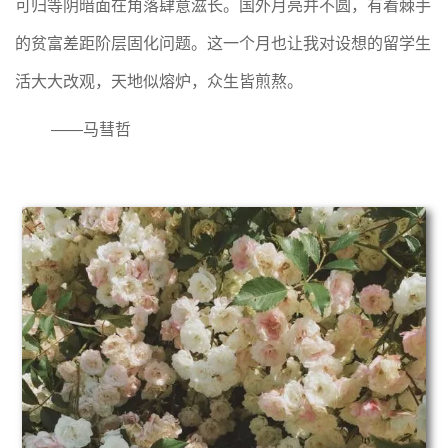
可归等阴暗面在角落肆意滋长。国外月亮并不圆，有着棘手
的贫富差距阶层固化问题。这一个月也让我对设想的留学生
活大大改观，天地似熔炉，众生皆煎熬。
——
马彗哲