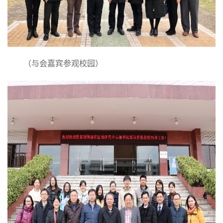
（与会嘉宾参观校园）