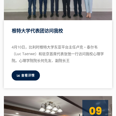
根特大学代表团访问我校
4月10日，比利时根特大学东亚平台主任卢克・泰尔韦
（Luc Taerwe）和驻京首席代表张弛一行访问我校心理学
院。心理学院院长何先友、副院长王
查看详情
09