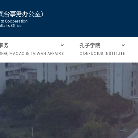
事务
孔子学院
NG, MACAO & TAIWAN AFFAIRS
CONFUCIUS INSTITUTE