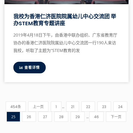
我校为香港仁济医院院属幼儿中心交流团 举
办STEM教育专题讲座
2019年4月18日下午，由香港中联办组织、广东省教育厅
协办的香港仁济医院院属幼儿中心交流团一行190人来访
我校，听取了主题为“STEM教育的发
查看详情
..
454条
上一页
1
21
22
23
24
..
25
26
27
28
29
46
下一页