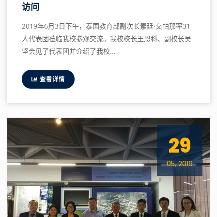
访问
2019年6月3日下午，泰国教育部副次长素廷·交帕那率31
人代表团莅临我校参观交流。我校校长王恩科、副校长吴
坚会见了代表团并介绍了我校...
查看详情
29
05, 2019